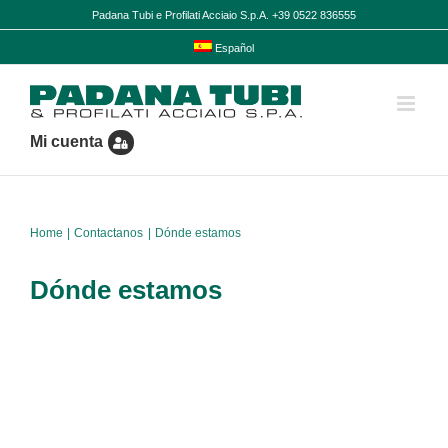
Skip
Padana Tubi e Profilati Acciaio S.p.A. +39 0522 836555
to
content
Español
Mi cuenta
Home
Contactanos
Dónde estamos
Dónde estamos