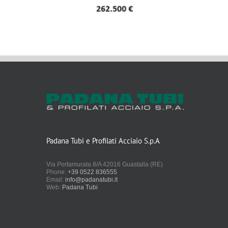
Padana Tubi e Profilati Acciaio S.p.A
Via Portamurata 8/A 42016 Guastalla (RE)
Phone:
+39 0522 836555
Email:
info@padanatubi.it
Web:
Padana Tubi