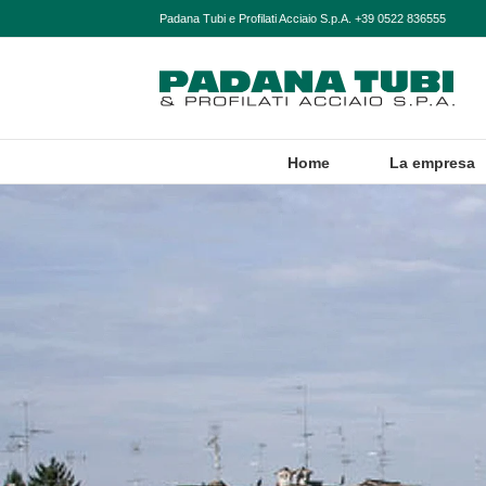
Skip
Padana Tubi e Profilati Acciaio S.p.A. +39 0522 836555
to
content
Home
La empresa