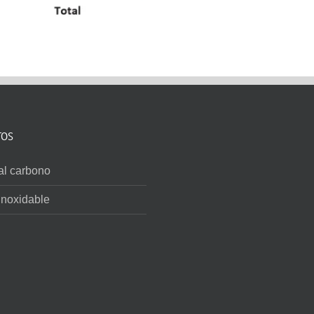
TOS
al carbono
inoxidable