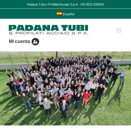
Skip
Padana Tubi e Profilati Acciaio S.p.A. +39 0522 836555
to
content
Español
Mi cuenta