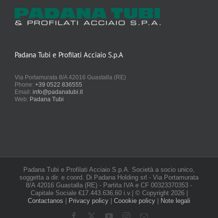
Padana Tubi e Profilati Acciaio S.p.A
Via Portamurata 8/A 42016 Guastalla (RE)
Phone:
+39 0522 836555
Email:
info@padanatubi.it
Web:
Padana Tubi
Padana Tubi e Profilati Acciaio S.p.A. Società a socio unico,
soggetta a dir. e coord. Di Padana Holding srl - Via Portamurata
8/A 42016 Guastalla (RE) - Partita IVA e CF 00323370353 -
Capitale Sociale €17.443.636,60 i.v.| © Copyright
2026 |
Contactanos
|
Privacy policy
|
Coookie policy
|
Note legali
Facebook
X
YouTube
Instagram
Email