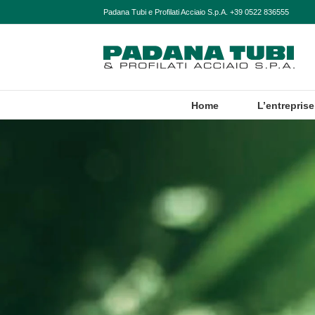
Skip
Padana Tubi e Profilati Acciaio S.p.A. +39 0522 836555
to
content
Home
L’entreprise