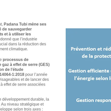
nt,
Padana Tubi mène ses
té de sauvegarder
 et à utiliser les
 donné que l’industrie
ucial dans la réduction des
ement climatique.
le
processus de
 gaz à effet de serre (GES)
ion de l’étude
 14064-1:2018
pour l’année
visageables et de lancer des
à effet de serre associées
le développement durable, la
 Au niveau stratégique et
loppe selon trois axes :