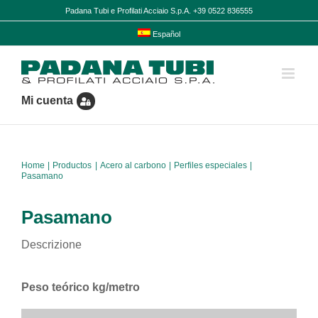
Skip
Padana Tubi e Profilati Acciaio S.p.A. +39 0522 836555
to
content
Español
Mi cuenta
Home
Productos
Acero al carbono
Perfiles especiales
Pasamano
Pasamano
Descrizione
Peso teórico kg/metro