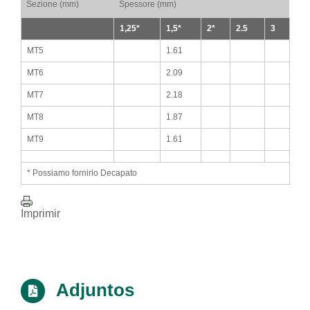
Sezione (mm)
Spessore (mm)
1,25*
1,5*
2*
2.5
3
MT5
1.61
MT6
2.09
MT7
2.18
MT8
1.87
MT9
1.61
* Possiamo fornirlo Decapato
Imprimir
Adjuntos