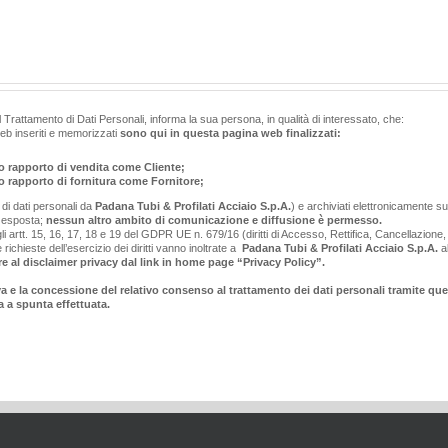
el Trattamento di Dati Personali, informa la sua persona, in qualità di interessato, che:
web inseriti e memorizzati
sono qui in questa pagina web finalizzati:
ro rapporto di vendita come Cliente;
ro rapporto di fornitura come Fornitore;
o di dati personali da
Padana Tubi & Profilati Acciaio S.p.A.
) e archiviati elettronicamente 
à esposta;
nessun altro ambito di comunicazione e diffusione è permesso.
 agli artt. 15, 16, 17, 18 e 19 del GDPR UE n. 679/16 (diritti di Accesso, Rettifica, Cancellazione,
richieste dell’esercizio dei diritti vanno inoltrate a
Padana Tubi & Profilati Acciaio S.p.A.
al
e al disclaimer privacy dal link in home page “Privacy Policy”.
va e la concessione del relativo consenso al trattamento dei dati personali tramite que
a a spunta effettuata.