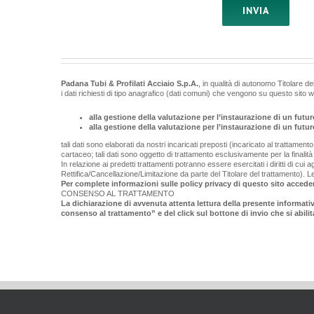
Padana Tubi & Profilati Acciaio S.p.A.
, in qualità di autonomo Titolare d
i dati richiesti di tipo anagrafico (dati comuni) che vengono su questo sito 
alla gestione della valutazione per l’instaurazione di un futu
alla gestione della valutazione per l’instaurazione di un futu
tali dati sono elaborati da nostri incaricati preposti (incaricato al trattament
cartaceo; tali dati sono oggetto di trattamento esclusivamente per la finalit
In relazione ai predetti trattamenti potranno essere esercitati i diritti di cui
Rettifica/Cancellazione/Limitazione da parte del Titolare del trattamento). Le 
Per complete informazioni sulle policy privacy di questo sito acceder
CONSENSO AL TRATTAMENTO
La dichiarazione di avvenuta attenta lettura della presente informati
consenso al trattamento” e del click sul bottone di invio che si abilit