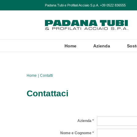
Salta
Padana Tubi e Profilati Acciaio S.p.A. +39 0522 836555
al
contenuto
Home
Azienda
Sost
Home
Contatti
Contattaci
Azienda *
Nome e Cognome *