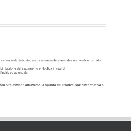
su server web dedicato, successivamente stampati e archiviati in formato
 Limitazione del trattamento e Notifica in casi di
l’indirizzo aziendale.
sto sito avviene attraverso la spunta del relativo Box “Informativa e