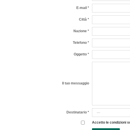
E-mail *
Città *
Nazione *
Telefono *
Oggetto *
Il tuo messaggio
Destinatario *
Accetto le condizioni s