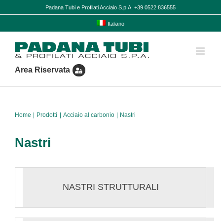
Salta
Padana Tubi e Profilati Acciaio S.p.A. +39 0522 836555
al
contenuto
Italiano
Area Riservata
Home
Prodotti
Acciaio al carbonio
Nastri
Nastri
NASTRI STRUTTURALI