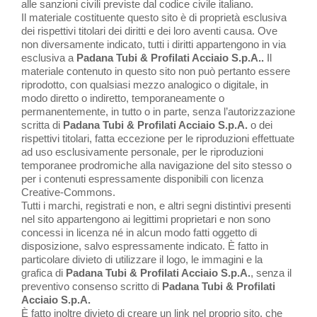
alle sanzioni civili previste dal codice civile italiano.
Il materiale costituente questo sito è di proprietà esclusiva
dei rispettivi titolari dei diritti e dei loro aventi causa. Ove
non diversamente indicato, tutti i diritti appartengono in via
esclusiva a
Padana Tubi & Profilati Acciaio S.p.A.
.
Il
materiale contenuto in questo sito non può pertanto essere
riprodotto, con qualsiasi mezzo analogico o digitale, in
modo diretto o indiretto, temporaneamente o
permanentemente, in tutto o in parte, senza l’autorizzazione
scritta di
Padana Tubi & Profilati Acciaio S.p.A.
o dei
rispettivi titolari, fatta eccezione per le riproduzioni effettuate
ad uso esclusivamente personale, per le riproduzioni
temporanee prodromiche alla navigazione del sito stesso o
per i contenuti espressamente disponibili con licenza
Creative-Commons.
Tutti i marchi, registrati e non, e altri segni distintivi presenti
nel sito appartengono ai legittimi proprietari e non sono
concessi in licenza né in alcun modo fatti oggetto di
disposizione, salvo espressamente indicato. È fatto in
particolare divieto di utilizzare il logo, le immagini e la
grafica di
Padana Tubi & Profilati Acciaio S.p.A.
, senza il
preventivo consenso scritto di
Padana Tubi & Profilati
Acciaio S.p.A.
È fatto inoltre divieto di creare un link nel proprio sito, che