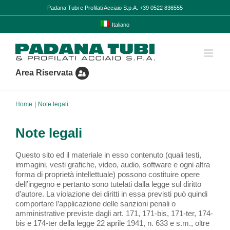
Salta
Padana Tubi e Profilati Acciaio S.p.A. +39 0522 836555
al
contenuto
Italiano
Area Riservata
Home
Note legali
Note legali
Questo sito ed il materiale in esso contenuto (quali testi,
immagini, vesti grafiche, video, audio, software e ogni altra
forma di proprietà intellettuale) possono costituire opere
dell’ingegno e pertanto sono tutelati dalla legge sul diritto
d’autore. La violazione dei diritti in essa previsti può quindi
comportare l’applicazione delle sanzioni penali o
amministrative previste dagli art. 171, 171-bis, 171-ter, 174-
bis e 174-ter della legge 22 aprile 1941, n. 633 e s.m., oltre