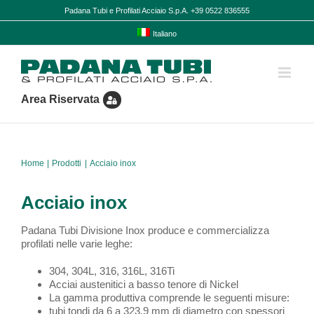
Salta
Padana Tubi e Profilati Acciaio S.p.A. +39 0522 836555
al
contenuto
Italiano
Area Riservata
Home
Prodotti
Acciaio inox
Acciaio inox
Padana Tubi Divisione Inox produce e commercializza
profilati nelle varie leghe:
304, 304L, 316, 316L, 316Ti
Acciai austenitici a basso tenore di Nickel
La gamma produttiva comprende le seguenti misure:
tubi tondi da 6 a 323,9 mm di diametro con spessori