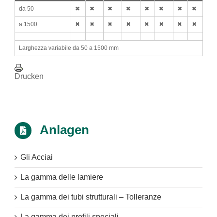
da 50
✖
✖
✖
✖
✖
✖
✖
✖
a 1500
✖
✖
✖
✖
✖
✖
✖
✖
Larghezza variabile da 50 a 1500 mm
Drucken
Anlagen
Gli Acciai
La gamma delle lamiere
La gamma dei tubi strutturali – Tolleranze
La gamma dei profili speciali