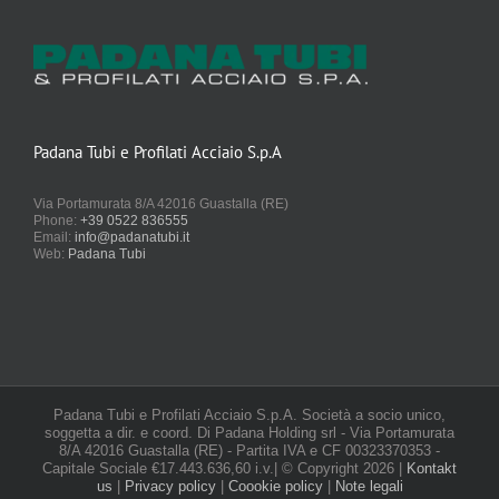
Padana Tubi e Profilati Acciaio S.p.A
Via Portamurata 8/A 42016 Guastalla (RE)
Phone:
+39 0522 836555
Email:
info@padanatubi.it
Web:
Padana Tubi
Padana Tubi e Profilati Acciaio S.p.A. Società a socio unico,
soggetta a dir. e coord. Di Padana Holding srl - Via Portamurata
8/A 42016 Guastalla (RE) - Partita IVA e CF 00323370353 -
Capitale Sociale €17.443.636,60 i.v.| © Copyright
2026 |
Kontakt
us
|
Privacy policy
|
Coookie policy
|
Note legali