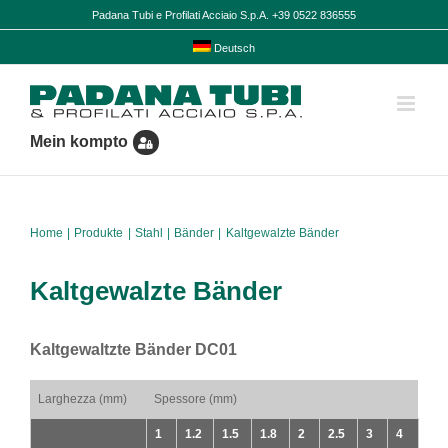
Skip
Padana Tubi e Profilati Acciaio S.p.A. +39 0522 836555
to
content
Deutsch
Mein kompto
Home
Produkte
Stahl
Bänder
Kaltgewalzte Bänder
Kaltgewalzte Bänder
Kaltgewaltzte Bänder DC01
Larghezza (mm)
Spessore (mm)
1
1.2
1.5
1.8
2
2.5
3
4