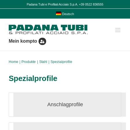
Skip
Padana Tubi e Profilati Acciaio S.p.A. +39 0522 836555
to
content
Deutsch
Mein kompto
Home
Produkte
Stahl
Spezialprofile
Spezialprofile
Anschlagprofile